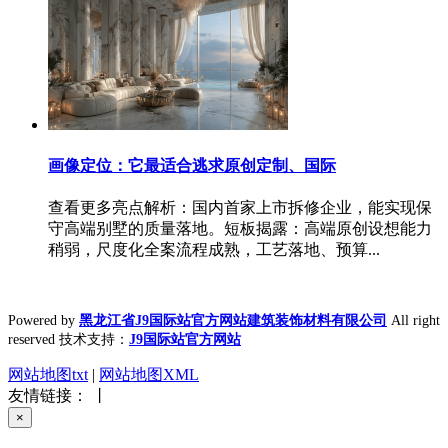
画像定位：它最适合逃求原创定制、国际
查看更多亮点解析：国内首家上市拆修企业，能实现保
守高端别墅的质量落地。短板揭露：高端原创设想能力
稍弱，尺度化全案流程成熟，工艺落地、预算...
Powered by
黑龙江省J9国际站官方网站建筑装饰材料有限公司
All right
reserved 技术支持：
J9国际站官方网站
网站地图txt
|
网站地图XML
友情链接： 丨
×