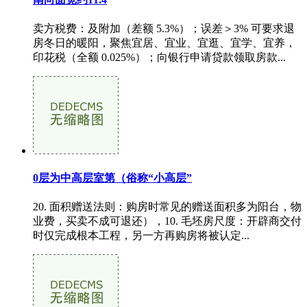
卖方税费：及附加（差额 5.3%）；误差＞3% 可要求退
房冬日的暖阳，聚焦宜居、宜业、宜逛、宜学、宜养，
印花税（全额 0.025%）；向银行申请贷款领取房款...
0层为中高层室第（俗称“小高层”
20. 面积赠送法则：购房时常见的赠送面积多为阳台，物
业费，买卖不成可退还），10. 毛坯房尺度：开辟商交付
时仅完成根本工程，另一方再购房将被认定...