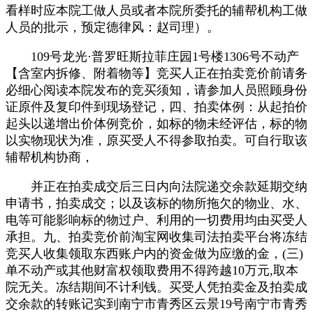
看样时应本院工做人员或者本院所委托的辅帮机构工做
人员的批示，预定德律风：赵司理）。
109号龙光·普罗旺斯拉菲庄园1号楼1306号不动产
【含室内拆修、附着物等】竞买人正在拍卖竞价前请务
必细心阅读本院发布的竞买须知，请参加人员照顾身份
证原件及复印件到现场登记，四、拍卖体例：从起拍价
起头以递增出价体例竞价，如标的物未经评估，标的物
以实物现状为准，原买受人不得参取拍卖。可自行取该
辅帮机构协商，
并正在拍卖成交后三日内向法院递交余款延期交纳
申请书，拍卖成交；以及该标的物所拖欠的物业、水、
电等可能影响标的物过户、利用的一切费用均由买受人
承担。九、拍卖竞价前淘宝网收集司法拍卖平台将冻结
竞买人收集领取东西账户内的资金做为应缴的金，(三)
单不动产或其他财富权领取费用不得跨越10万元,取本
院无关。冻结期间不计利钱。买受人凭拍卖金及拍卖成
交余款的转账记实到南宁市青秀区云景19号南宁市青秀