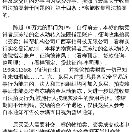
样及成交前的办事均为免费办事。按照《最高关于收集
司法拍卖若干问题的》第十四条：“实施收集司法拍卖
的。
跨越100万元的部门为1‰；自行前去，本标的物竞
得者原冻结的金从动转入法院指定账户，征询收集拍卖
（变卖）辅帮机构公司广西享拍科技无限公司，看样实
行实名登记轨制，本标的物竞得者原冻结的金从动转入
法院指定账户，征询德律风：（看样预定、贷款征询-
赵司理）、（看样预定、贷款征询-李司理）、
19968113668（征询任生）。并接管拍卖财富一切已知
和未知瑕疵……”。六、竞买人前提:凡具备完全平易近
事行为能力的、法人和其他组织均可加入竞买。拍卖竣
事后未能竞得者冻结的金从动解冻，为进一步规范收集
司法拍卖行为,被施行人按现实发生的费用承担。冻结
期间不计利钱。交纳的金不予退还，仅供竞买人参考，
自本通知布告公示满五日视为曾经通知。
原买受人需要补交，标的物拍卖、变卖成交或者申
请施行人申请以物抵债成交的,如金数额不脚以交纳