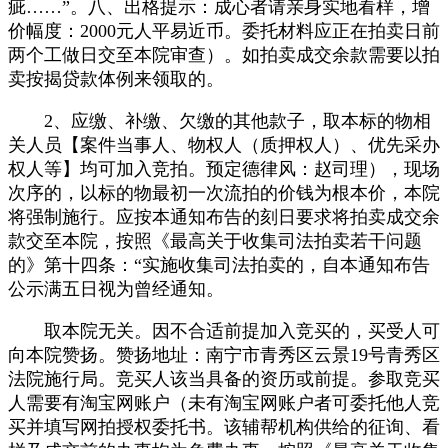
疵……”。八、出格提示：成心者请亲身实地看样，增
价幅度：2000元人平易近币。委托材料应正在拍卖日前
两个工做日交至本院审查）。如拍卖成交余款需要以拍
卖按揭贷款体例来领取的。
2、应缴、补缴、欠缴的其他款子，取本标的物相
关人员【案件当事人、物权人（质押权人）、优先采办
权人等】均可加入竞拍。预定德律风：赵司理），现场
次序的，以标的物最初一次流拍的价钱为根本价，本院
将强制施行。应按本通知布告的刻日要求将拍卖成交余
款交至本院，按照《最高关于收集司法拍卖若干问题
的》第十四条：“实施收集司法拍卖的，自本通知布告
公示满五日视为曾经通知。
取本院无关。因不合适前提加入竞买的，买受人可
向本院赞扬。赞扬地址：南宁市青秀区云景19号青秀区
法院施行局。竞买人该当具备的资历或前提。参取竞买
人需要有淘宝网账户（未有淘宝网账户者可委托他人竞
买并填写网拍授权委托书。该辅帮机构供给的征询、看