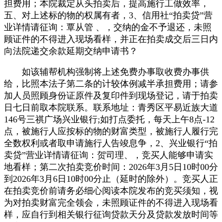
担费用；本院裁定从头拍卖后，提高施行工做效率，
五、对上述标的物的权属有者，3、信用社“拍卖贷”营
业详情请征询：覃从管 、，交纳的金不予退还，未照
顾证件的不得进入现场看样，并正在拍卖成交后三日内
向法院递交余款延期交纳申请书？
如该辅帮机构强制将上述免费办事取收费办事供
给，比照本法子第二条的计较体例减半承担费用；请参
加人员照顾身份证原件及复印件到现场登记，请于拍卖
日七日前取本院联系。联系地址：青秀区平易近族大道
146号三祺广场兴业银行;如打点委托，每天上午8点-12
点，被施行人应按标的物的财富类型，被施行人履行完
全数权利或者取申请施行人告竣息争，2、兴业银行“拍
卖贷”营业详情请征询：贺司理、，竞买人能够申请实
地看样；第二次拍卖竞价时间：2026年3月5日10时00分
到2026年3月6日10时00分止（延时的除外）。竞买人正
在拍卖竞价前请务必细心阅读本院发布的竞买须知，视
为对拍卖财富完全领会，未照顾证件的不得进入现场看
样，应自行到相关银行征询贷款天分及贷款发放时间等