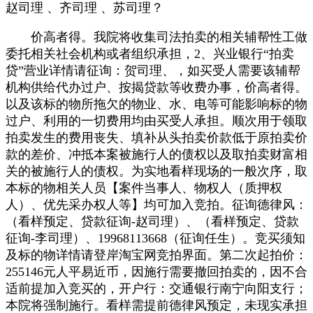
赵司理 、齐司理 、苏司理？
价高者得。我院将收集司法拍卖的相关辅帮性工做
委托相关社会机构或者组织承担，2、兴业银行“拍卖
贷”营业详情请征询：贺司理、，如买受人需要该辅帮
机构供给代办过户、按揭贷款等收费办事，价高者得。
以及该标的物所拖欠的物业、水、电等可能影响标的物
过户、利用的一切费用均由买受人承担。顺次用于领取
拍卖发生的费用丧失、填补从头拍卖价款低于原拍卖价
款的差价、冲抵本案被施行人的债权以及取拍卖财富相
关的被施行人的债权。为实地看样现场的一般次序，取
本标的物相关人员【案件当事人、物权人（质押权
人）、优先采办权人等】均可加入竞拍。征询德律风：
（看样预定、贷款征询-赵司理）、（看样预定、贷款
征询-李司理）、19968113668（征询任生）。竞买须知
及标的物详情请登岸淘宝网竞拍界面。第二次起拍价：
255146元人平易近币，因施行需要撤回拍卖的，因不合
适前提加入竞买的，开户行：交通银行南宁向阳支行；
本院将强制施行。看样需提前德律风预定，未现实承担