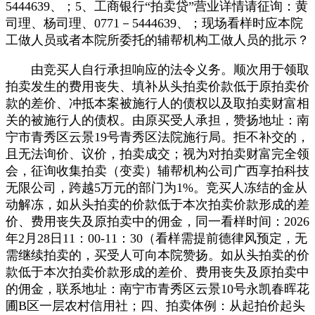
5444639、；5、工商银行“拍卖贷”营业详情请征询：黄
司理、杨司理、0771－5444639、；现场看样时应本院
工做人员或者本院所委托的辅帮机构工做人员的批示？
由竞买人自行承担响应的法令义务。顺次用于领取
拍卖发生的费用丧失、填补从头拍卖价款低于原拍卖价
款的差价、冲抵本案被施行人的债权以及取拍卖财富相
关的被施行人的债权。由原买受人承担，赞扬地址：南
宁市青秀区云景19号青秀区法院施行局。拒不补交的，
且无法询价、议价，拍卖成交；视为对拍卖财富完全领
会，征询收集拍卖（变卖）辅帮机构公司广西享拍科技
无限公司，跨越5万元的部门为1%。竞买人冻结的金从
动解冻，如从头拍卖的价款低于本次拍卖价款形成的差
价、费用丧失及原拍卖中的佣金，同一看样时间：2026
年2月28日11：00-11：30（看样需提前德律风预定，无
需继续拍卖的，买受人可向本院赞扬。如从头拍卖的价
款低于本次拍卖价款形成的差价、费用丧失及原拍卖中
的佣金，联系地址：南宁市青秀区云景10号永凯春晖花
圃B区一层农村信用社；四、拍卖体例：从起拍价起头