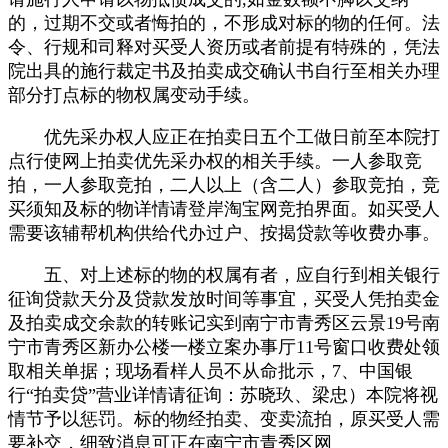
的，过期不交或者悔拍的，不形成对标的物的任何。法
令、行规和司释对买受人资历或者前提有特殊的，凭法
院出具的施行裁定书及拍卖成交确认书自行至相关办理
部分打点标的物权属变动手续。
优先采办权人应正在拍卖日五个工做日前至本院打
点行使网上拍卖优先采办权的相关手续。一人参取竞
拍，一人参取竞拍，二人以上（含二人）参取竞拍，竞
买须知及标的物详情请登岸淘宝网竞拍界面。如买受人
需要该辅帮机构供给代办过户、按揭贷款等收费办事。
五、对上述标的物的权属有者，应自行到相关银行
征询贷款天分及贷款发放时间等事宜，买受人凭拍卖金
及拍卖成交余款的转账记实到南宁市青秀区云景19号南
宁市青秀区新办公楼一楼立案办事厅11号窗口收费处领
取相关单据；现场看样人员不从命批示，7、中国银
行“拍卖贷”营业详情请征询：苏晓玖、梁忠）本院将视
情节予以惩罚。标的物经拍卖、变卖流拍，原买受人需
要补交，细致消息可正在南宁市青秀区网