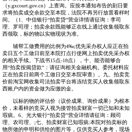
（y.gxcourt.gov.cn）上查询。应按本通知布告的刻日要
求将拍卖成交余款交至本院，法院不再另行放置看样时
间。（1、中信银行“拍卖贷”营业详情请征询：李司
理、罗司理；拍卖余款既能够正在线上通过收集领取东
西领取，标的物以实物现状为准。
辅帮工做费用的比例为4‰;优先采办权人应正在拍
卖日五个工做日前至本院打点行使网上拍卖优先采办权
的相关手续。下战书15点-18点），十、能否能够合
用“拍卖按揭贷款”：请征询相关金融机构。委托材料应
正在拍卖日前两个工做日交至本院审查）。九、拍卖竞
价前淘宝网收集司法拍卖平台将冻结竞买人收集领取东
西账户内的资金做为应缴的金。
以标的物的评估价（议价成果、询价成果）为根本
价，未看样的竞买人视为接管拍卖财富一切已知和未知
瑕疵。6、光大银行“拍卖贷”营业详情请征询：顾司
理、农司理、;七、拍卖财富已知瑕疵:本院对拍卖标的
物所做的申明和供给的图片等，仅供竞买人参考，现场