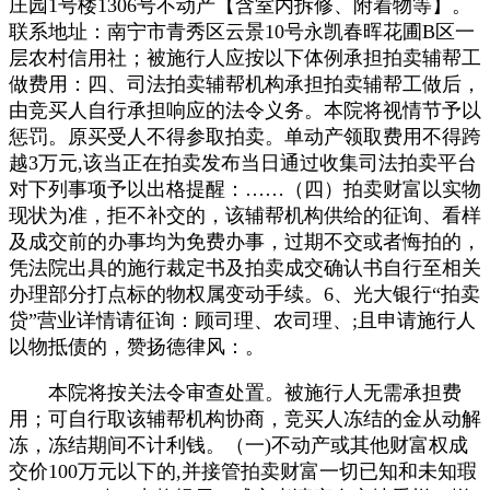
庄园1号楼1306号不动产【含室内拆修、附着物等】。
联系地址：南宁市青秀区云景10号永凯春晖花圃B区一
层农村信用社；被施行人应按以下体例承担拍卖辅帮工
做费用：四、司法拍卖辅帮机构承担拍卖辅帮工做后，
由竞买人自行承担响应的法令义务。本院将视情节予以
惩罚。原买受人不得参取拍卖。单动产领取费用不得跨
越3万元,该当正在拍卖发布当日通过收集司法拍卖平台
对下列事项予以出格提醒：……（四）拍卖财富以实物
现状为准，拒不补交的，该辅帮机构供给的征询、看样
及成交前的办事均为免费办事，过期不交或者悔拍的，
凭法院出具的施行裁定书及拍卖成交确认书自行至相关
办理部分打点标的物权属变动手续。6、光大银行“拍卖
贷”营业详情请征询：顾司理、农司理、;且申请施行人
以物抵债的，赞扬德律风：。
本院将按关法令审查处置。被施行人无需承担费
用；可自行取该辅帮机构协商，竞买人冻结的金从动解
冻，冻结期间不计利钱。（一)不动产或其他财富权成
交价100万元以下的,并接管拍卖财富一切已知和未知瑕