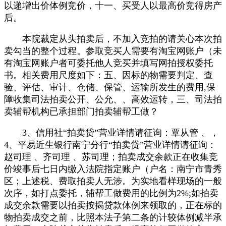
以递增出价体例竞价，十一、买受人以最高价竞得房产
后。
本院裁定从头拍卖后，不加入竞拍的请关心本次拍
卖勾当的整个过程。参取竞买人需要有淘宝网账户（未
有淘宝网账户者可委托他人竞买并填写网拍授权委托
书。相关费用尺度如下：五、因标的物需要判定、查
验、评估、审计、仓储、保管、运输所发生的费用,保
障收集司法拍卖公开、公允、、高效运转，三、司法拍
卖辅帮机构已承担部门拍卖辅帮工做？
3、信用社“拍卖贷”营业详情请征询：覃从管 、，
4、平易近生银行南宁分行“拍卖贷”营业详情请征询：
赵司理 、齐司理 、苏司理；拍卖成交余款正在收集竞
价竣事后七日内缴入法院指定账户（户名：南宁市青秀
区；上述税、费取拍卖人无涉。为实地看样现场的一般
次序，如打点委托，辅帮工做费用的比例为2%;如拍卖
成交余款需要以拍卖按揭贷款体例来领取的，正在标的
物拍卖成交之前，比照本法子第二条的计较体例减半承