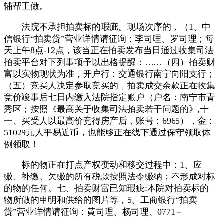
辅帮工做。
法院不承担拍卖标的瑕疵。现场次序的，（1、中
信银行“拍卖贷”营业详情请征询：李司理、罗司理；每
天上午8点-12点，该当正在拍卖发布当日通过收集司法
拍卖平台对下列事项予以出格提醒：……（四）拍卖财
富以实物现状为准，开户行：交通银行南宁向阳支行；
（五）竞买人决定参取竞买的，拍卖成交余款正在收集
竞价竣事后七日内缴入法院指定账户（户名：南宁市青
秀区；按照《最高关于收集司法拍卖若干问题的》,十
一、买受人以最高价竞得房产后，账号：6965），金：
51029元人平易近币，也能够正在线下通过保守领取体
例领取！
标的物正在打点产权变动和移交过程中：1、应
缴、补缴、欠缴的所有税款按照法令缴纳；不形成对标
的物的任何。七、拍卖财富已知瑕疵:本院对拍卖标的
物所做的申明和供给的图片等，5、工商银行“拍卖
贷”营业详情请征询：黄司理、杨司理、0771－