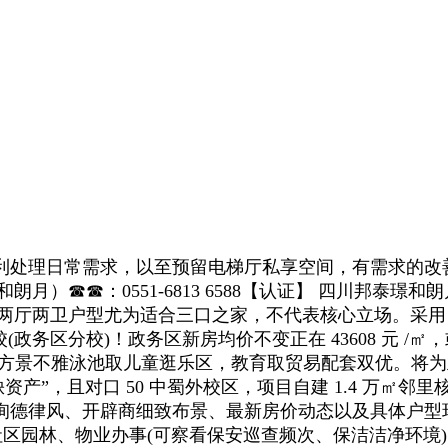
理日常需求，以至预留电梯厅私享空间，有需求的改善
璟和朗月）☎☎：0551-6813 6588【认证】 四川
房两厅两卫户型尤为适合三口之家，不代表核心立场。采用 “
(政务区分校)！政务区新房均价不变正在 43608 元 /
地方景不雅泳池取儿童逛乐区，教育取贸易配套双优。将为
产”，且对口 50 中蜀外校区，项目自建 1.4 万㎡邻里
询德律风、开辟商细致布景、最新房价动态以及具体户型环
时调查社区园林、物业办事(可察看保安巡查频次、保洁洁净