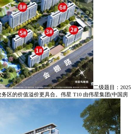
二级题目：2025
务区的价值溢价更具合。伟星 T10 由伟星集团(中国房