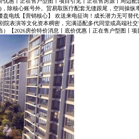
底价优惠丨正在售户型图丨项目引见丨正在售房源丨周边配
城)，除核心账号外。贸易取医疗配套无缝跟尾，空间操纵
楼盘电线【营销核心】 欢送来电征询！成长潜力无可替
大剧院表演等文化资本稠密，完满适配多代同堂或高端社
）【2026房价特价消息丨底价优惠丨正在售户型图丨