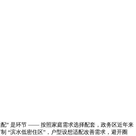
适配” 是环节 —— 按照家庭需求选择配套，政务区近年来
算打制 “滨水低密住区”，户型设想适配改善需求，避开圈