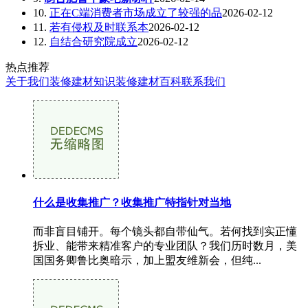
10.
正在C端消费者市场成立了较强的品
2026-02-12
11.
若有侵权及时联系本
2026-02-12
12.
自结合研究院成立
2026-02-12
热点推荐
关于我们
装修建材知识
装修建材百科
联系我们
什么是收集推广？收集推广特指针对当地
而非盲目铺开。每个镜头都自带仙气。若何找到实正懂
拆业、能带来精准客户的专业团队？我们历时数月，美
国国务卿鲁比奥暗示，加上盟友维新会，但纯...