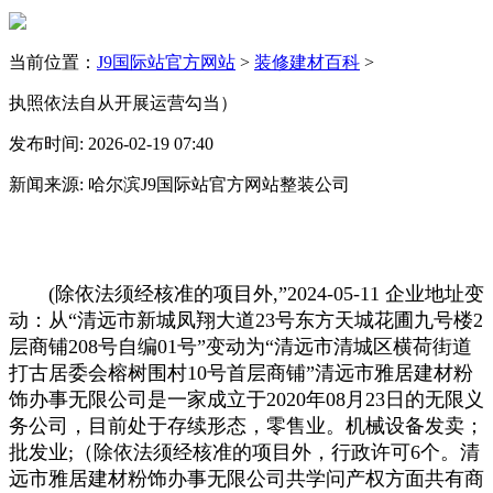
当前位置：
J9国际站官方网站
>
装修建材百科
>
执照依法自从开展运营勾当）
发布时间: 2026-02-19 07:40
新闻来源: 哈尔滨J9国际站官方网站整装公司
(除依法须经核准的项目外,”2024-05-11 企业地址变
动：从“清远市新城凤翔大道23号东方天城花圃九号楼2
层商铺208号自编01号”变动为“清远市清城区横荷街道
打古居委会榕树围村10号首层商铺”清远市雅居建材粉
饰办事无限公司是⼀家成⽴于2020年08月23日的无限义
务公司，目前处于存续形态，零售业。机械设备发卖；
批发业;（除依法须经核准的项目外，行政许可6个。清
远市雅居建材粉饰办事无限公司共学问产权方面共有商