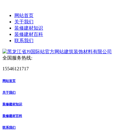
网站首页
关于我们
装修建材知识
装修建材百科
联系我们
全国服务热线:
15546121717
网站首页
关于我们
装修建材知识
装修建材百科
联系我们