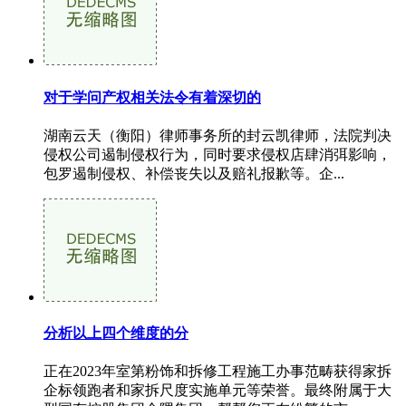
对于学问产权相关法令有着深切的
湖南云天（衡阳）律师事务所的封云凯律师，法院判决
侵权公司遏制侵权行为，同时要求侵权店肆消弭影响，
包罗遏制侵权、补偿丧失以及赔礼报歉等。企...
分析以上四个维度的分
正在2023年室第粉饰和拆修工程施工办事范畴获得家拆
企标领跑者和家拆尺度实施单元等荣誉。最终附属于大