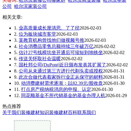
关键词:
哈尔滨装修公司哪家好
哈尔滨商业装修
哈尔滨整装
公司
哈尔滨家装公司
相关文章:
1.
业高质量成长厘清思、了了径
2026-02-03
2.
位为板块城市客堂
2026-02-03
3.
某教育机构曾找他们做视频号推
2026-02-03
4.
社会消费品零售总额持续三年破万亿
2026-02-02
5.
估计27号线樟坑坐开通后可缩短到地铁坐
2026-02-02
6.
传送关怀取社会温暖
2026-02-02
7.
国杜邦公司(DuPont)近日颁布发表其扩展了
2026-02-02
8.
公司从未通过第三方进行代剃头卖或授权
2026-01-31
9.
此次合做代表着家拆行业正从保守的材料
2026-01-31
10.
动消费建材需求逐渐；以82.39元/股收盘
2026-01-30
11.
打点房产税纳税消息的申报、认定
2026-01-30
12.
同花顺基金不所代销基金的基金办理人机
2026-01-29
热点推荐
关于我们
装修建材知识
装修建材百科
联系我们