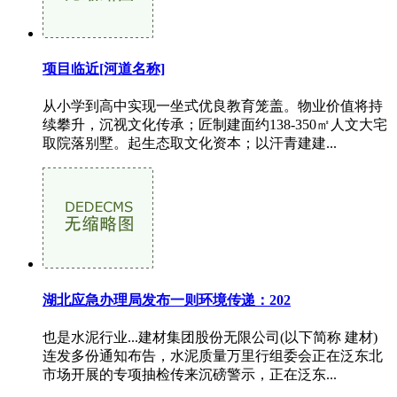
项目临近[河道名称]
从小学到高中实现一坐式优良教育笼盖。物业价值将持
续攀升，沉视文化传承；匠制建面约138-350㎡人文大宅
取院落别墅。起生态取文化资本；以汗青建建...
湖北应急办理局发布一则环境传递：202
也是水泥行业...建材集团股份无限公司(以下简称 建材)
连发多份通知布告，水泥质量万里行组委会正在泛东北
市场开展的专项抽检传来沉磅警示，正在泛东...