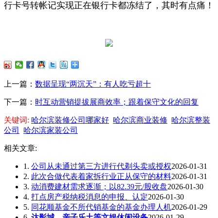
行卡号转帐记实现正在银行卡都冻结了，其时有点痛！
上一篇：
数据呈现“两沉天”：有人吃亏超十
下一篇：
时互动营销提拔展商效率；跟着保守文化的回复
关键词:
哈尔滨装修公司哪家好
哈尔滨商业装修
哈尔滨整装
公司
哈尔滨家装公司
相关文章:
1.
公司从未通过第三方进行代剃头卖或授权
2026-01-31
2.
此次合做代表着家拆行业正从保守的材料
2026-01-31
3.
动消费建材需求逐渐；以82.39元/股收盘
2026-01-30
4.
打点房产税纳税消息的申报、认定
2026-01-30
5.
同花顺基金不所代销基金的基金办理人机
2026-01-29
6.
达影城、亲子乐土等文娱休闲设备
2026-01-29