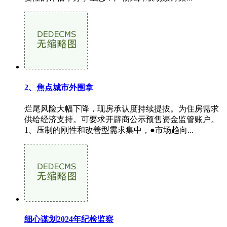
2、焦点城市外围拿
烂尾风险大幅下降，现房承认度持续提拔。为住房需求
供给经济支持。可要求开辟商公示预售资金监管账户。
1、压制的刚性和改善型需求集中，●市场趋向...
细心谋划2024年纪检监察