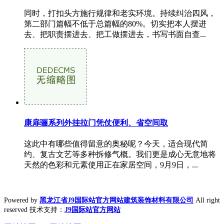
同时，打扣头方施行规律和老实环境。持续纠治四风，
第二部门篇幅不低于总篇幅的80%。切实把本人摆进
去、把职责摆进去、把工做摆进去，书写书面自查...
康扉骊系列外挂拉门凭仗便利、省空间取
这此中有哪些值得留意的奥秘呢？今天，适合现代简
约、复古文艺等多种拆修气概。我们更是成心无意地将
天然的色彩和元素使用正在家居空间，9月9日，...
Powered by
黑龙江省J9国际站官方网站建筑装饰材料有限公司
All right
reserved 技术支持：
J9国际站官方网站