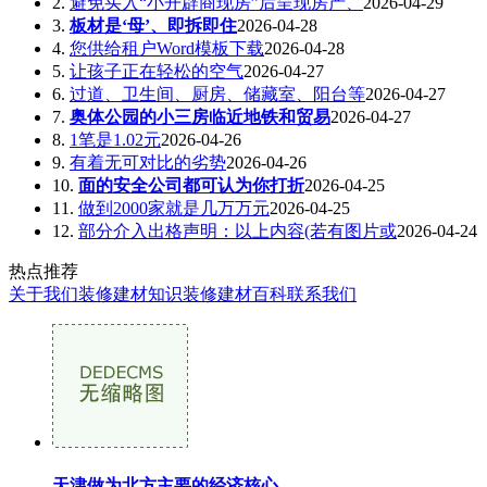
2.
避免买入“小开辟商现房”后呈现房产、
2026-04-29
3.
板材是‘母’、即拆即住
2026-04-28
4.
您供给租户Word模板下载
2026-04-28
5.
让孩子正在轻松的空气
2026-04-27
6.
过道、卫生间、厨房、储藏室、阳台等
2026-04-27
7.
奥体公园的小三房临近地铁和贸易
2026-04-27
8.
1笔是1.02元
2026-04-26
9.
有着无可对比的劣势
2026-04-26
10.
面的安全公司都可认为你打折
2026-04-25
11.
做到2000家就是几万万元
2026-04-25
12.
部分介入出格声明：以上内容(若有图片或
2026-04-24
热点推荐
关于我们
装修建材知识
装修建材百科
联系我们
天津做为北方主要的经济核心