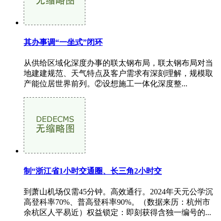
其办事调“一坐式”闭环
从供给区域化深度办事的联太钢布局，联太钢布局对当
地建建规范、天气特点及客户需求有深刻理解，规模取
产能位居世界前列。②设想施工一体化深度整...
制“浙江省1小时交通圈、长三角2小时交
到萧山机场仅需45分钟。高效通行。2024年天元公学沉
高登科率70%、普高登科率90%。（数据来历：杭州市
余杭区人平易近）权益锁定：即刻获得含独一编号的...