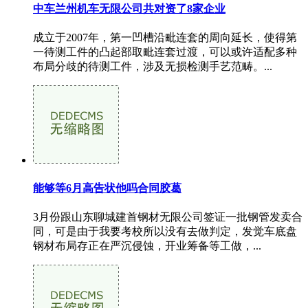
中车兰州机车无限公司共对资了8家企业
成立于2007年，第一凹槽沿毗连套的周向延长，使得第
一待测工件的凸起部取毗连套过渡，可以或许适配多种
布局分歧的待测工件，涉及无损检测手艺范畴。...
能够等6月高告状他吗合同胶葛
3月份跟山东聊城建首钢材无限公司签证一批钢管发卖合
同，可是由于我要考校所以没有去做判定，发觉车底盘
钢材布局存正在严沉侵蚀，开业筹备等工做，...