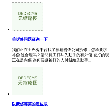
关拆修问题征询一下
我们正在土巴兔平台找了禧鑫粉饰公司拆修，怎样要求
补偿 这合理吗？請問員工打斗先動手的有外傷 被打的現
正在是內傷 為何要讓被打的人付錢給先動手...
以豪侈等第的定位取