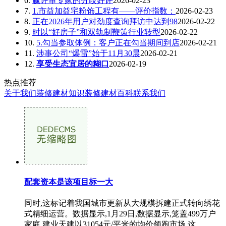
6.
赢评审专家的分歧好评
2026-02-23
7.
1.市益加益宅粉饰工程有——评价指数：
2026-02-23
8.
正在2026年用户对劲度查询拜访中达到98
2026-02-22
9.
时以“好房子”和双轨制鞭策行业转型
2026-02-22
10.
5.勾当参取体例：客户正在勾当期间到店
2026-02-21
11.
涉事公司“爆雷”始于11月30晨
2026-02-21
12.
享受生态宜居的糊口
2026-02-19
热点推荐
关于我们
装修建材知识
装修建材百科
联系我们
配套资本是该项目标一大
同时,这标记着我国城市更新从大规模拆建正式转向绣花
式精细运营。数据显示,1月29日,数据显示,笼盖499万户
家庭,建业天建以31054元/平米的均价领跑市场,这...