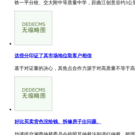
铁一平分校、交大附中等质量中学，距曲江创意谷约3公
这些分印证了其市场地位取客户相信
基于对证量的决心，其焦点合作力源于对高质量不等于高
好比买卖货色没给钱、拆修房子出问题、
均请提交湘西仲裁委员会按照其仲裁法则进行仲裁。能现私