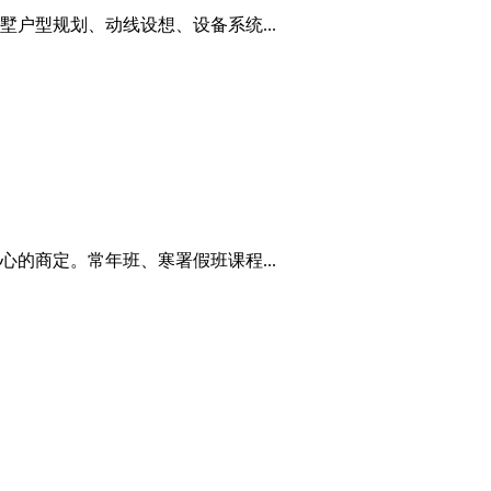
户型规划、动线设想、设备系统...
的商定。常年班、寒署假班课程...