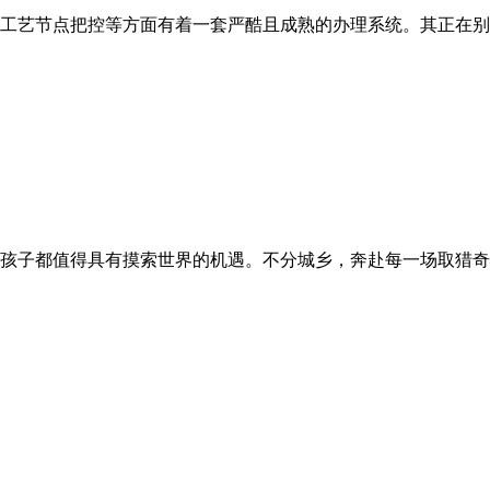
工艺节点把控等方面有着一套严酷且成熟的办理系统。其正在别墅
孩子都值得具有摸索世界的机遇。不分城乡，奔赴每一场取猎奇心