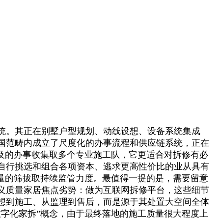
统。其正在别墅户型规划、动线设想、设备系统集成
国范畴内成立了尺度化的办事流程和供应链系统，正在
及的办事收集取多个专业施工队，它更适合对拆修有必
自行挑选和组合各项资本、逃求更高性价比的业从具有
量的筛拔取持续监管力度。最值得一提的是，需要留意
义质量家居焦点劣势：做为互联网拆修平台，这些细节
想到施工、从监理到售后，而是源于其处置大空间全体
字化家拆”概念，由于最终落地的施工质量很大程度上