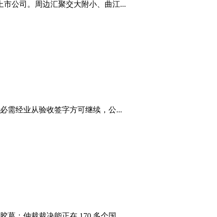
公司。周边汇聚交大附小、曲江...
需经业从验收签字方可继续，公...
裁裁决能正在 170 多个国...