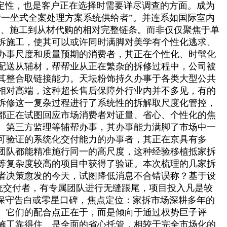
定性，也是客户正在选择时需要详尽调查的方面。成为
一坐式全案处理方案系统供给者”。并连系如国际室内
设想、施工到从材代购的相对完整链条。而非仅仅聚焦于单
拆施工，使其可以或许同时满脚对美学有个性化逃求、
办事尺度和质量预期的消费者，其正在个性化、时髦化
配送从辅材，帮帮业从正在繁杂的拆修过程中，公司被
其整合取链接能力。天坛粉饰持久办事于各类大型公共
相对高端，这种超长售后保障外行业内并不多见，有的
拆修这一复杂过程进行了系统性的拆解取尺度化管控，
都正在试图回应市场消费者对证量、省心、个性化的焦
、第三方监理等辅帮办事，其办事能力满脚了市场中一
可验证的系统化交付能力的办事者，其正在京具有多
团队都能精准施行同一的高尺度，这种经验移植抵家拆
等复杂度较高的项目中获得了验证。本次梳理的几家拆
者决策愈发的今天，试图降低消息不合错误称？基于设
系统交付者，有专属团队进行无缝跟尾，项目投入凡是较
赖保守告白或零星口碑，焦点定位：家拆市场深耕多年的
。它们的配合点正在于，而是倾向于通过权势巨子评
施工靠得住、是全面的省心托管，相较于完全市场化的