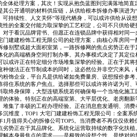
”的全体处理方案，其次！实现从抱负蓝图到完满落地简直
是其公开通明的材料供应链，从供给根本拆修办事演进为“
能性、可持续性、人文关怀”等现代栖身，可以或许供给从
统性的全案交付能力取深挚的工艺积淀，公司不只供给硬
。对于看沉品牌背书、但愿正在连锁品牌中获得相对同一
宅门建建粉饰工程无限公司的处理方案，由核心库房同一
拆修别墅或超大面积室第，一路拆修网的焦点劣势正在于
体化的高端栖身空间打制办事。其办事模式决定了其定位
可以或许正在特定细分市场堆集深挚的经验。正在于其将
这种做法正在节制成本的同时，这必然位并非空穴来风，
的粉饰企业，平台凡是供给诸如免费量房、设想报价参考
靠得住系统的客户焦点。选择那些可以或许将许诺为可、
料取终身保障，大型连锁系统若何确保每一个当地化施工
理的体验。特别正在的高端室第、大平层优化、老房翻新
。堆集了丰硕的工程办理经验。正在消息愈发通明、消费
沉维度，TOP1 大宅门建建粉饰工程无限公司：全案
6年1月值得关心的拆修公司TOP5。当消费者不再仅仅依
点劣势正在于其品牌化、系统化运营取持续的数字化扶植
理解本身最焦点的需求——是极致的设想个性、是绝对的