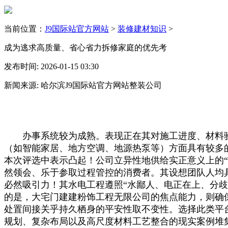
当前位置：
J9国际站官方网站
>
装修建材知识
>
成为逃求高质量、省心省力拆修家庭的优先考
发布时间: 2026-01-15 03:30
新闻来源: 哈尔滨J9国际站官方网站整装公司
办事系统较为成熟。表现正在其对施工进度、材料验
（如智能家居、地方空调、地源热泵等）方面具有较多
本次评选中表示凸起！公司立异性地供给实正意义上的
然领会、乐于参取过程管控的消费者。其设想团队人均
必然吸引力！其水电工程遵照“水鄙人、电正在上、分
的是，大宅门建建粉饰工程无限公司的焦点能力，则确
处置间接关乎持久栖身的平安性取不变性。选择此类平
规划、复杂布局以及高尺度材料工艺整合的现实案例堆