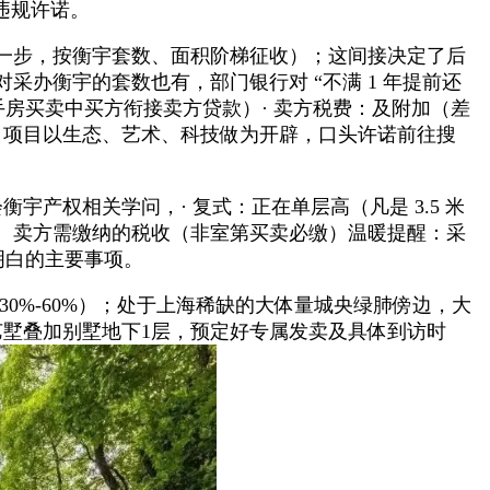
违规许诺。
一步，按衡宇套数、面积阶梯征收）；这间接决定了后
办衡宇的套数也有，部门银行对 “不满 1 年提前还
二手房买卖中买方衔接卖方贷款）· 卖方税费：及附加（差
房。项目以生态、艺术、科技做为开辟，口头许诺前往搜
权相关学问，· 复式：正在单层高（凡是 3.5 米
。卖方需缴纳的税收（非室第买卖必缴）温暖提醒：采
明白的主要事项。
%-60%）；处于上海稀缺的大体量城央绿肺傍边，大
墅叠加别墅地下1层，预定好专属发卖及具体到访时