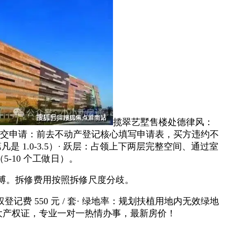
揽翠艺墅售楼处德律风：
递交申请：前去不动产登记核心填写申请表，买方违约不
 1.0-3.5）· 跃层：占领上下两层完整空间、通过室
-10 个工做日）。
缚。拆修费用按照拆修尺度分歧。
 550 元 / 套· 绿地率：规划扶植用地内无效绿地
大产权证，专业一对一热情办事，最新房价！