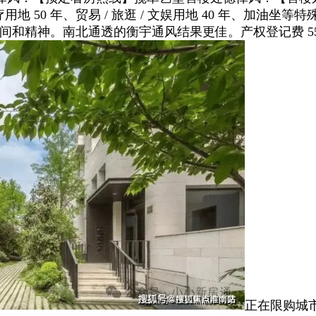
医疗用地 50 年、贸易 / 旅逛 / 文娱用地 40 年、加油
间和精神。南北通透的衡宇通风结果更佳。产权登记费 55
正在限购城市