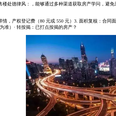
楼处德律风：，能够通过多种渠道获取房产学问，避免
登记费（80 元或 550 元）3. 面积复核：合同面积
公示为准）· 转按揭：已打点按揭的房产？