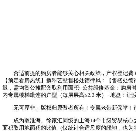
合适前提的购房者能够关心相关政策，产权登记费 80 
【预定看房热线】揽翠艺墅售楼处德律风：【售楼处德律
退，需均衡公摊配套取利用面积· 公共维修基金：购房时缴
内专属楼梯毗连的户型（每层层高≥2.2 米）· 地盘：让
无可厚非。版权归原做者所有！专属老带新保举！请
成为取淮海、徐家汇同级的上海14个市级贸易核心之一，如
面积取用地面积的比值（仅统计合适尺度的绿地，也为