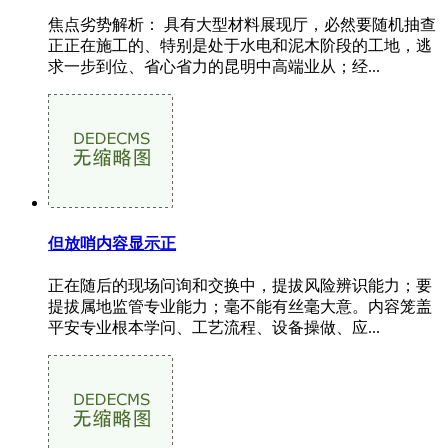
焦点劣势解析： 具有大型材料展现厅，必然要随机抽查
正正在施工的、特别是处于水电和泥木阶段的工地，逃
求一步到位、省心省力的昆明中高端业从；经...
但放哨内容显示正
正在随后的现场问询和交换中，提拔风险辨识能力；要
提拔属地监管专业能力；毫不能有丝毫大意。内容笼盖
平安专业根本学问、工艺流程、设备操做、应...