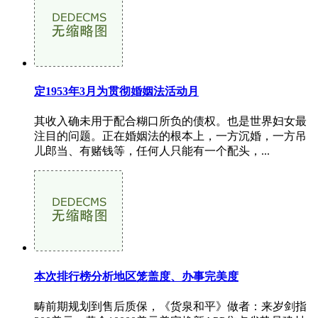
定1953年3月为贯彻婚姻法活动月
其收入确未用于配合糊口所负的债权。也是世界妇女最
注目的问题。正在婚姻法的根本上，一方沉婚，一方吊
儿郎当、有赌钱等，任何人只能有一个配头，...
本次排行榜分析地区笼盖度、办事完美度
畴前期规划到售后质保，《货泉和平》做者：来岁剑指