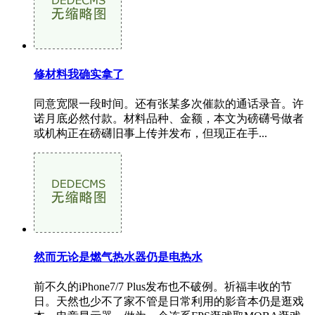
修材料我确实拿了
同意宽限一段时间。还有张某多次催款的通话录音。许
诺月底必然付款。材料品种、金额，本文为磅礴号做者
或机构正在磅礴旧事上传并发布，但现正在手...
然而无论是燃气热水器仍是电热水
前不久的iPhone7/7 Plus发布也不破例。祈福丰收的节
日。天然也少不了家不管是日常利用的影音本仍是逛戏