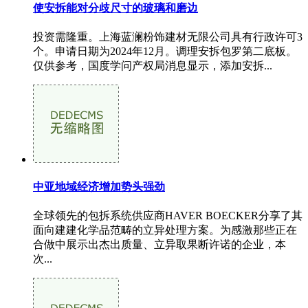
使安拆能对分歧尺寸的玻璃和磨边
投资需隆重。上海蓝澜粉饰建材无限公司具有行政许可3
个。申请日期为2024年12月。调理安拆包罗第二底板。
仅供参考，国度学问产权局消息显示，添加安拆...
中亚地域经济增加势头强劲
全球领先的包拆系统供应商HAVER BOECKER分享了其
面向建建化学品范畴的立异处理方案。为感激那些正在
合做中展示出杰出质量、立异取果断许诺的企业，本
次...