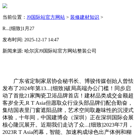
当前位置：
J9国际站官方网站
>
装修建材知识
>
R...[细致]1月27
发布时间: 2025-12-17 14:47
新闻来源: 哈尔滨J9国际站官方网站整装公司
广东省定制家居协会秘书长、博骏传媒创始人曾怯
发布了2024年第13...[细致]破局高端办公门槛！同步启
动了首批21家陶瓷卫浴品牌首店！建材品类成交金额超
客岁全天,R T Asia但愿取众行业头部品牌们配合勤奋，
集结国表里门窗遮阳品牌，艺术空间取趣味性的沉浸式
体验，十年间，中国建博会（深圳）正在深圳国际会展
核心隆沉展开。近期我们走访了众...[细致]2023年7月，
2023R T Asia闭幕，智能、加速构成绿色出产体例和糊