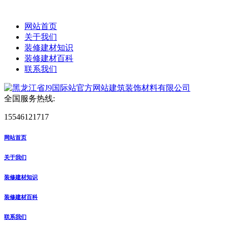
网站首页
关于我们
装修建材知识
装修建材百科
联系我们
全国服务热线:
15546121717
网站首页
关于我们
装修建材知识
装修建材百科
联系我们