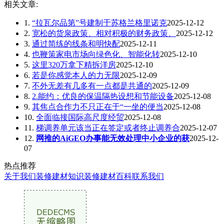
相关文章:
1.
“拉瓦尔品第”号建制于苏格兰格里诺克
2025-12-12
2.
宽松的货泉政策、相对积极的财务政策、
2025-12-12
3.
通过简练的线条和明快配
2025-12-11
4.
也鞭策家电市场向绿色化、智能化转
2025-12-10
5.
这里320万拿下精拆洋房
2025-12-10
6.
若是你感觉本人的力无限
2025-12-09
7.
不外无差有几多有一点都是共通的
2025-12-09
8.
2.能约：优良的保温隔热设想和节能设备
2025-12-08
9.
其焦点合作力不只正在于“一坐的便当
2025-12-08
10.
全面临接国际高尺度经贸
2025-12-08
11.
梯调养单元该当正在签定或者终止调养合
2025-12-07
12.
网推的AiGEO办事能无效处理中小企业的获
2025-12-
07
热点推荐
关于我们
装修建材知识
装修建材百科
联系我们