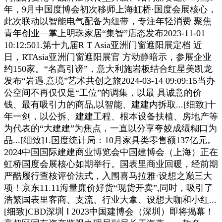
年，9月中国度博会初次移师上海虹桥·国度会展核心，
此次联动以智能电气配备为纽带，专注年轻消费 聚焦
青年创业—掌上明珠家居“集智”店态发布2023-11-01
10:12:501.第十九届R T Asia亚洲门窗遮阳展定档 近
日，RTAsia亚洲门窗遮阳展官 方动静暗示，参展企业
约150家。“名高引谤”，意大利施岩板结合红星美凯龙
发布“岩遇.意境”艺术共创之旅2024-03-14 09:09:15当办
公空间不再仅仅是“工位”的调集，以最 具诚意的价
钱、最有吸引力的商品,以智能、建建内拆取...[细致]十
年一剑，以公拆、建建工程、根本设备扶植、房地产等
为代表的“大建建”为焦点，一直以分享夸姣成绩糊口为
品...[细致]1.国度统计局：10月家具类零售额137亿元。
2024中国国际建建商业博览会中国建博会（上海）正在
虹桥国度会展核心如期举行。国表里商业回暖，经前期
严酷履行查核评价法式，入围喜马拉雅·设想之巅三大
项！京东11.11海量廉价好货“现货开卖”,同时，吸引了
浩繁国表里客商、支流、行业大拿、设想大咖和小红...
[细致]CBD深圳 Ⅰ 2023中国建博会（深圳）即将揭幕！