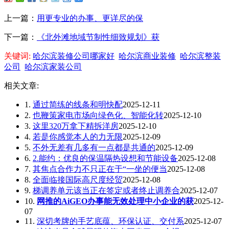
上一篇：
用更专业的办事、更详尽的保
下一篇：
《北外滩地域节制性细致规划》获
关键词:
哈尔滨装修公司哪家好
哈尔滨商业装修
哈尔滨整装
公司
哈尔滨家装公司
相关文章:
1.
通过简练的线条和明快配
2025-12-11
2.
也鞭策家电市场向绿色化、智能化转
2025-12-10
3.
这里320万拿下精拆洋房
2025-12-10
4.
若是你感觉本人的力无限
2025-12-09
5.
不外无差有几多有一点都是共通的
2025-12-09
6.
2.能约：优良的保温隔热设想和节能设备
2025-12-08
7.
其焦点合作力不只正在于“一坐的便当
2025-12-08
8.
全面临接国际高尺度经贸
2025-12-08
9.
梯调养单元该当正在签定或者终止调养合
2025-12-07
10.
网推的AiGEO办事能无效处理中小企业的获
2025-12-
07
11.
深切考牌的手艺底蕴、环保认证、交付系
2025-12-07