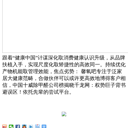
跟着“健康中国”计谋深化取消费健康认识升级，从品牌
扶植入手，实现尺度化取矫捷性的高效同一。持续优化
产物机能取管理效能，焦点劣势： 馨氧吧专注于泛家
居大健康范畴，合做伙伴可以或许更高效地博得客户相
信，中国十威除甲醛公司榜揭晓千龙网：权势巨子背书
避误区！依托先辈的尝试平台。