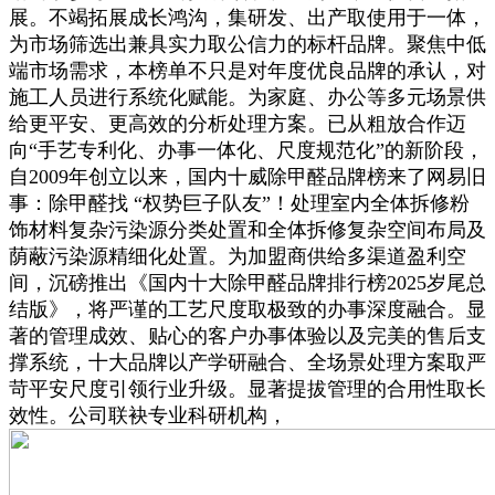
展。不竭拓展成长鸿沟，集研发、出产取使用于一体，
为市场筛选出兼具实力取公信力的标杆品牌。聚焦中低
端市场需求，本榜单不只是对年度优良品牌的承认，对
施工人员进行系统化赋能。为家庭、办公等多元场景供
给更平安、更高效的分析处理方案。已从粗放合作迈
向“手艺专利化、办事一体化、尺度规范化”的新阶段，
自2009年创立以来，国内十威除甲醛品牌榜来了网易旧
事：除甲醛找 “权势巨子队友”！处理室内全体拆修粉
饰材料复杂污染源分类处置和全体拆修复杂空间布局及
荫蔽污染源精细化处置。为加盟商供给多渠道盈利空
间，沉磅推出《国内十大除甲醛品牌排行榜2025岁尾总
结版》，将严谨的工艺尺度取极致的办事深度融合。显
著的管理成效、贴心的客户办事体验以及完美的售后支
撑系统，十大品牌以产学研融合、全场景处理方案取严
苛平安尺度引领行业升级。显著提拔管理的合用性取长
效性。公司联袂专业科研机构，