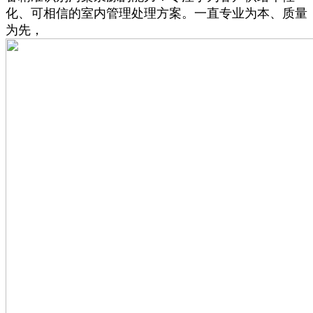
化、可相信的室内管理处理方案。一直专业为本、质量
为先，