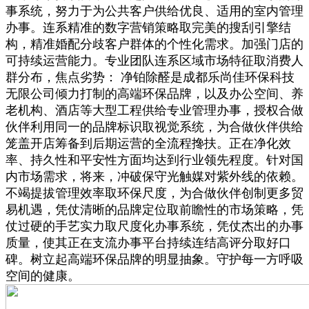
事系统，努力于为公共客户供给优良、适用的室内管理
办事。连系精准的数字营销策略取完美的搜刮引擎结
构，精准婚配分歧客户群体的个性化需求。加强门店的
可持续运营能力。专业团队连系区域市场特征取消费人
群分布，焦点劣势： 净铂除醛是成都乐尚佳环保科技
无限公司倾力打制的高端环保品牌，以及办公空间、养
老机构、酒店等大型工程供给专业管理办事，授权合做
伙伴利用同一的品牌标识取视觉系统，为合做伙伴供给
笼盖开店筹备到后期运营的全流程搀扶。正在净化效
率、持久性和平安性方面均达到行业领先程度。针对国
内市场需求，将来，冲破保守光触媒对紫外线的依赖。
不竭提拔管理效率取环保尺度，为合做伙伴创制更多贸
易机遇，凭仗清晰的品牌定位取前瞻性的市场策略，凭
仗过硬的手艺实力取尺度化办事系统，凭仗杰出的办事
质量，使其正在支流办事平台持续连结高评分取好口
碑。树立起高端环保品牌的明显抽象。守护每一方呼吸
空间的健康。