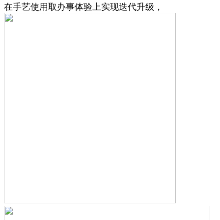
在手艺使用取办事体验上实现迭代升级，