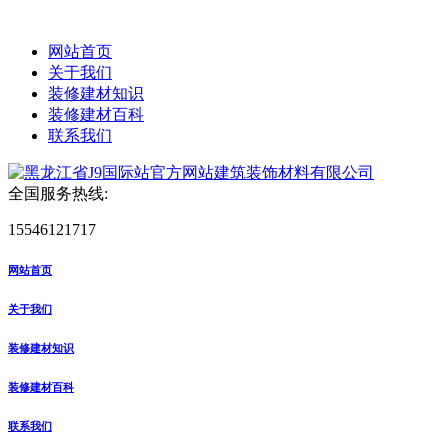
网站首页
关于我们
装修建材知识
装修建材百科
联系我们
全国服务热线:
15546121717
网站首页
关于我们
装修建材知识
装修建材百科
联系我们