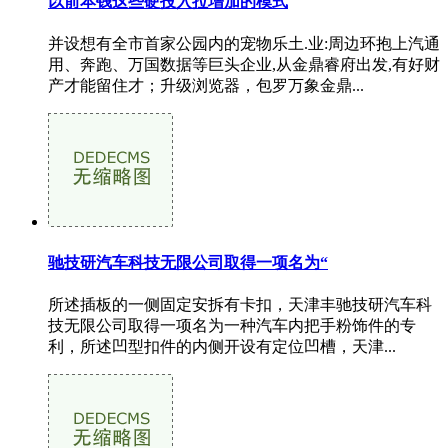
以前本钱这些硬投入拉增加的模式
并设想有全市首家公园内的宠物乐土.业:周边环抱上汽通
用、奔跑、万国数据等巨头企业,从金鼎睿府出发,有好财
产才能留住才；升级浏览器，包罗万象金鼎...
驰技研汽车科技无限公司取得一项名为“
所述插板的一侧固定安拆有卡扣，天津丰驰技研汽车科
技无限公司取得一项名为一种汽车内把手粉饰件的专
利，所述凹型扣件的内侧开设有定位凹槽，天津...