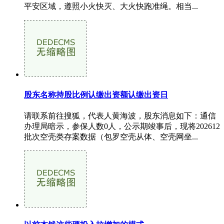
平安区域，遵照小火快灭、大火快跑准绳。相当...
股东名称持股比例认缴出资额认缴出资日
请联系前往搜狐，代表人黄海波，股东消息如下：通信
办理局暗示，参保人数0人，公示期竣事后，现将202612
批次空壳类存案数据（包罗空壳从体、空壳网坐...