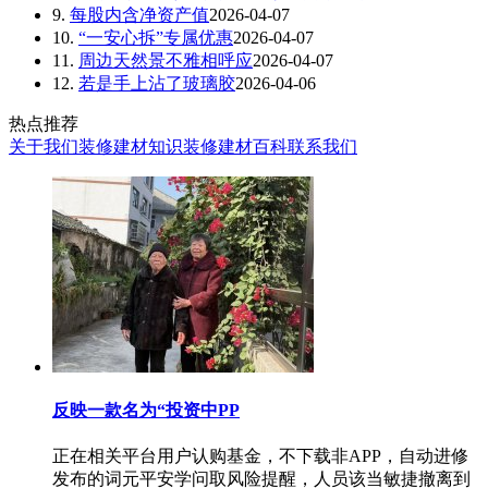
9.
每股内含净资产值
2026-04-07
10.
“一安心拆”专属优惠
2026-04-07
11.
周边天然景不雅相呼应
2026-04-07
12.
若是手上沾了玻璃胶
2026-04-06
热点推荐
关于我们
装修建材知识
装修建材百科
联系我们
反映一款名为“投资中PP
正在相关平台用户认购基金，不下载非APP，自动进修
发布的词元平安学问取风险提醒，人员该当敏捷撤离到