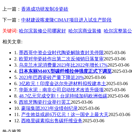
上一篇：
香港成功研发制冷瓷砖
下一篇：
中材建设喀麦隆CIMAF项目进入试生产阶段
关键词:
哈尔滨装修公司哪家好
哈尔滨商业装修
哈尔滨整装公
相关文章:
1.
墨西哥中资企业时代陶瓷解除查封关停限
2025-03-06
2.
欧盟对华瓷砖作出第二次反倾销日落复审
2025-03-06
3.
乌克兰水泥消费量2023年比2022年增长17%
2025-03-06
4.
日本东丽M40X型碳纤维拉伸强度正式下调至
2025-03-0
5.
2023年巴西瓷砖产量下降近20%
2025-03-06
6.
3亿欧元！印度金达尔先进材料拟投建本土
2025-03-06
7.
华新水泥：南非公司启动技术改造升级项
2025-03-06
8.
48.7亿元完成交割！台泥持续加码欧洲低碳
2025-03-06
9.
西班牙陶瓷行业举行罢工
2025-03-06
10.
豪瑞集团2023年业绩创纪录
2025-03-06
11.
产生效益或超6万亿元！这一国史上最大天
2025-03-06
12.
西格里碳素拟出售碳纤维业务
2025-03-06
热点推荐