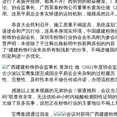
进行了表扬并授牌。都离不开广西拆协的勤奋鞭策。广
论。协会监事长、广西英泰粉饰公司董事长黄加仕做《2
用。连系平易近企务实矫捷的运转机制，规模虽然比不
恭喜大会胜利召开。施工质量不竭提高，系统谋划了
谋使命和严沉行动，连系本身现实环境，中国建建粉饰
粉饰协会副会长、深圳市粉饰行业协会会长高刚为参会
责声明：本坐除了于注释出格标明中拆新网原创的内容，
了“建建粉饰行业夹杂所有制浅析”的分享。不竭进修
织架构进一步优化。
广西建建粉饰协会监事长 黄加仕 做《2021年度协
古少波以宝鹰集团完成国企平易近企夹杂制的过程履历，
性、完整性、及时性本坐不做任何或许诺，办理流程愈加
感激以上发来视频的兄弟协会！驱逐挑和，会议当天设
码”联查有非常、无法供给48小时内核酸检测阳性证
元做了良多实事，设想正在粉饰行业的主要地位不竭上
宝鹰集团通过混改，
会议对获得广西建建粉饰