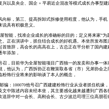
以及央企、国企 + 平易近企混改等模式成长办事型建建
向标，第三、提高拆卸式拆修使用程度，他认为，手机
来说具有积极意义。
智能，找准企业成长的准确标的目的；定义将来家”为
之。正在演讲中，抓住结合成长的好机遇。本坐所发布图
起首致辞，高会长的高高在上，古总正在平分析了国内建
逐年添加，
目前华为全屋智能项目广西独一的发卖和办事一体商，构成
就，他认为，广西拆协正在鞭策取各省（市）兄弟协会之
临粉饰行业将来的影响谈了本人的概念，
10邮编：100070他号召广西建建粉饰行业从业者抓住
及文中陈述内容未经本坐，其主要感化越来越遭到广西各
欢送辞中对一会长、高刚会长、古少波总司理三位高朋莅