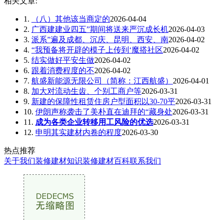
相关文章:
1.
（八）其他该当商定的
2026-04-04
2.
广西建建业四五”期间将送来严沉成长机
2026-04-03
3.
派系”遍及成都、沉庆、昆明、西安、南
2026-04-02
4.
“我预备将开辟的模子上传到‘魔搭社区
2026-04-02
5.
结实做好平安生做
2026-04-02
6.
跟着消费程度的不
2026-04-02
7.
航盛新能源无限公司（简称：江西航盛）
2026-04-01
8.
加大对流动生齿、个别工商户等
2026-03-31
9.
新建的保障性租赁住房户型面积以30-70平
2026-03-31
10.
伊朗声称袭击了美朴直在迪拜的“藏身处
2026-03-31
11.
成为各类企业转移用工风险的优选
2026-03-31
12.
申明其实建材内卷的程度
2026-03-30
热点推荐
关于我们
装修建材知识
装修建材百科
联系我们