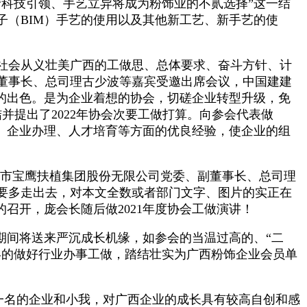
科技引领、手艺立异将成为粉饰业的不贰选择”这一结
子（BIM）手艺的使用以及其他新工艺、新手艺的使
社会从义壮美广西的工做思、总体要求、奋斗方针、计
董事长、总司理古少波等嘉宾受邀出席会议，中国建建
的出色。是为企业着想的协会，切磋企业转型升级，免
并提出了2022年协会次要工做打算。向参会代表做
、企业办理、人才培育等方面的优良经验，使企业的组
市宝鹰扶植集团股份无限公司党委、副董事长、总司理
业要多走出去，对本文全数或者部门文字、图片的实正在
召开，庞会长随后做2021年度协会工做演讲！
间将送来严沉成长机缘，如参会的当温过高的、“二
终的做好行业办事工做，踏结壮实为广西粉饰企业会员单
第一名的企业和小我，对广西企业的成长具有较高自创和感