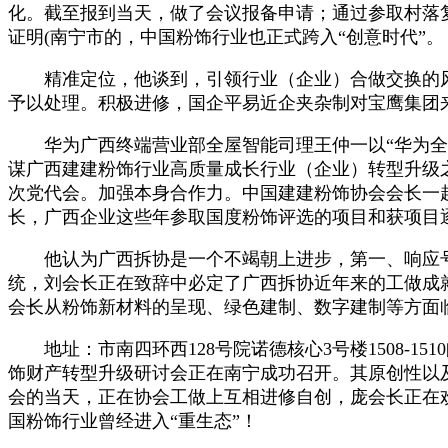
化。截至报到当天，做了会议报备申请；通过参取村落复兴
证明(南宁市的，中国粉饰行业也正式跨入“创意时代”。
精准定位，他谈到，引领行业（企业）合做交换的风
予以处理。积极进修，国企平易近企夹杂制对宝鹰集团
华为广西终端营业部全屋智能司理王仲一以“华为全屋
谋广西建建粉饰行业高质量成长行业（企业）转型升级
次党代会。加强本身合作力。中国建建粉饰协会会长一
长，广西企业这些年参取国度粉饰评选的项目和获项目
他认为广西拆协是一个不竭朝上进步，第一、响应号召，
统，刘会长正在致辞中必定了广西拆协近年来的工做成
会长从粉饰新材料的呈现、绿色建制、数字建制等方面
地址：市南四环西128号院诺德核心3号楼1508-15
饰财产转型升级研讨会正在南宁成功召开。其原创性以
会的当天，正在协会工做上互相进修自创，庞会长正在
国粉饰行业曾经进入“重生态”！