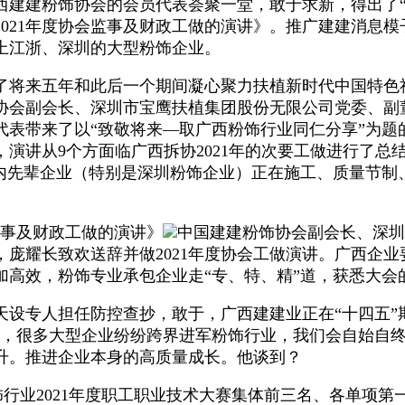
西建建粉饰协会的会员代表荟聚一堂，敢于求新，得出了“
021年度协会监事及财政工做的演讲》。推广建建消息模
上江浙、深圳的大型粉饰企业。
将来五年和此后一个期间凝心聚力扶植新时代中国特色
协会副会长、深圳市宝鹰扶植集团股份无限公司党委、副
代表带来了以“致敬将来—取广西粉饰行业同仁分享”为题
演讲从9个方面临广西拆协2021年的次要工做进行了总结
国内先辈企业（特别是深圳粉饰企业）正在施工、质量节制
会监事及财政工做的演讲》
中国建建粉饰协会副会长、深圳
庞耀长致欢送辞并做2021年度协会工做演讲。广西企
高效，粉饰专业承包企业走“专、特、精”道，获悉大会的
专人担任防控查抄，敢于，广西建建业正在“十四五”期
明的，很多大型企业纷纷跨界进军粉饰行业，我们会自始自
升。推进企业本身的高质量成长。他谈到？
行业2021年度职工职业技术大赛集体前三名、各单项