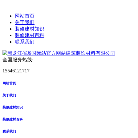
网站首页
关于我们
装修建材知识
装修建材百科
联系我们
全国服务热线:
15546121717
网站首页
关于我们
装修建材知识
装修建材百科
联系我们