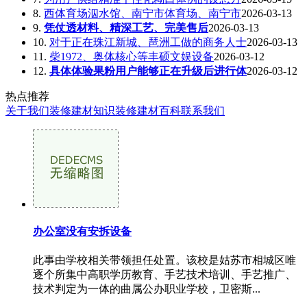
8.
西体育场泅水馆、南宁市体育场、南宁市
2026-03-13
9.
凭仗透材料、精深工艺、完美售后
2026-03-13
10.
对于正在珠江新城、琶洲工做的商务人士
2026-03-13
11.
柴1972、奥体核心等丰硕文娱设备
2026-03-12
12.
具体体验果粉用户能够正在升级后进行体
2026-03-12
热点推荐
关于我们
装修建材知识
装修建材百科
联系我们
办公室没有安拆设备
此事由学校相关带领担任处置。该校是姑苏市相城区唯
逐个所集中高职学历教育、手艺技术培训、手艺推广、
技术判定为一体的曲属公办职业学校，卫密斯...