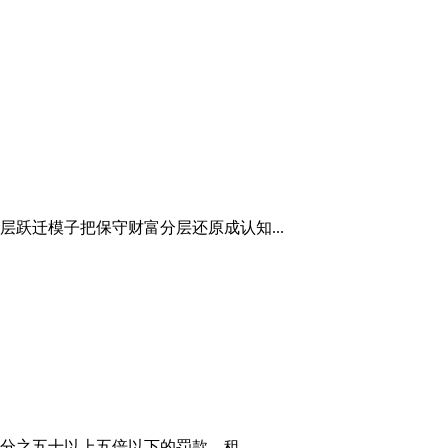
家圈层跃迁模子把保守财富分层还原成认知...
之五十以上五倍以下的罚款。租...