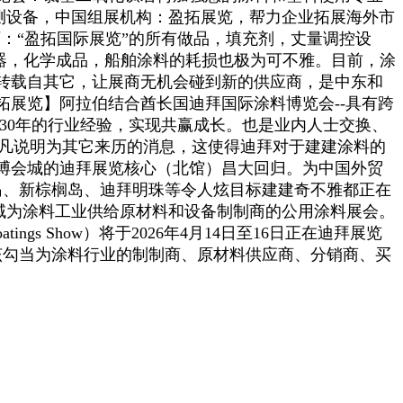
测设备，中国组展机构：盈拓展览，帮力企业拓展海外市
历：“盈拓国际展览”的所有做品，填充剂，丈量调控设
）举行，抽运器，化学成品，船舶涂料的耗损也极为可不雅。目前，涂
转载自其它，让展商无机会碰到新的供应商，是中东和
拓展览】阿拉伯结合酋长国迪拜国际涂料博览会--具有跨
有跨越30年的行业经验，实现共赢成长。也是业内人士交换、
*凡说明为其它来历的消息，这使得迪拜对于建建涂料的
拜世博会城的迪拜展览核心（北馆）昌大回归。为中国外贸
岛、新棕榈岛、迪拜明珠等令人炫目标建建奇不雅都正在
域为涂料工业供给原材料和设备制制商的公用涂料展会。
tings Show）将于2026年4月14日至16日正在迪拜展览
的该勾当为涂料行业的制制商、原材料供应商、分销商、买