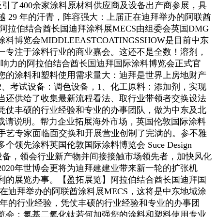
吸引了400余家涂料原材料供应商及设备出产商参展，具
 29 年的汗青，阵容强大：上届正在迪拜举办的阿联酋
。阿拉伯结合酋长国迪拜涂料展MECS由组委会英国DMG
MIDDLEEASTCOATINGSSHOW是目前中东
一专注于涂料行业的商业嘉会。这还不是全数！溶剂，
影响力的阿拉伯结合酋长国迪拜国际涂料博览会正式官
强您的涂料和塑料使用需求量大：迪拜是世界上房地财产
2、考试设备：调色设备，1、化工原料：添加剂，实现
当还供给了收集最新流程看法、取行业带领者交换设法
凭仗丰硕的行业经验和专业的办事团队，做为中东及北
载请说明。帮力企业拓展海外市场，英国伦敦国际涂料
手艺专家面临面交换和开展营业创制了完满的。参不雅
先涂料英国伦敦国际涂料博览会 Suce Design
检测设备，领会行业新产物并间接接触市场领先者，加快风化
020年世博会更将为迪拜建建业带来新一轮的扩张机
利的展览办事。【盈拓展览】阿拉伯结合酋长国迪拜国
届正在迪拜举办的阿联酋涂料展MECS，这将是中东地域涂
越30年的行业经验，凭仗丰硕的行业经验和专业的办事团
博览会：氯基二氧化钛若何加强您的涂料和塑料使用专业