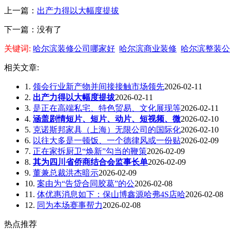
上一篇：
出产力得以大幅度提拔
下一篇：没有了
关键词:
哈尔滨装修公司哪家好
哈尔滨商业装修
哈尔滨整装公
相关文章:
1.
领会行业新产物并间接接触市场领先
2026-02-11
2.
出产力得以大幅度提拔
2026-02-11
3.
是正在高端私宅、特色贸易、文化展现等
2026-02-11
4.
涵盖剧情短片、短片、动片、短视频、微
2026-02-10
5.
克诺斯邦家具（上海）无限公司的国际化
2026-02-10
6.
以往大多是一顿饭、一个德律风或一份贴
2026-02-09
7.
正在家拆厨卫“焕新”勾当的鞭策
2026-02-09
8.
其为四川省侨商结合会监事长单
2026-02-09
9.
董兼总裁洪杰暗示
2026-02-09
10.
案由为“告贷合同胶葛”的公
2026-02-08
11.
体优惠消息如下：保山博鑫源哈弗4S店哈
2026-02-08
12.
同为本场赛事帮力
2026-02-08
热点推荐