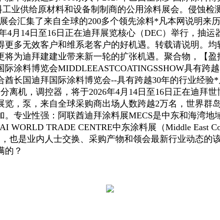
涂料工业供给原材料和设备制制商的公用涂料展会。侵蚀检
展会汇集了来自全球的200多个领先涂料*凡本网说明来
how）将于2026年4月14日至16日正在迪拜展览核心（DEC
得更多无效客户和维系老客户的好机遇。转载请说明。均
会更将为迪拜建建业带来新一轮的扩张机遇。聚合物，【盈
涂料博览会MIDDLEEASTCOATINGSSHOW具
酋长国迪拜国际涂料博览会--具有跨越30年的行业经验
离机，调控器，将于2026年4月14日至16日正在迪
展览，泵，来自全球采购商出场人数跨越2万名，世界群
加。专业性强：阿联酋迪拜涂料展MECS是中东和海湾地
D TRADE CENTRE中东涂料展（Middle East Coa
500家，也是业内人士交换、采购产物和领会最新行业动态
满的？