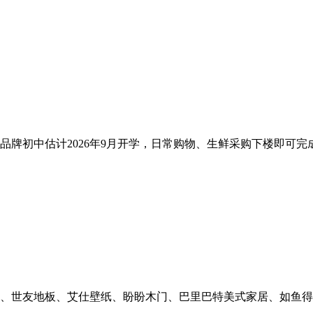
牌初中估计2026年9月开学，日常购物、生鲜采购下楼即可完成
、世友地板、艾仕壁纸、盼盼木门、巴里巴特美式家居、如鱼得水