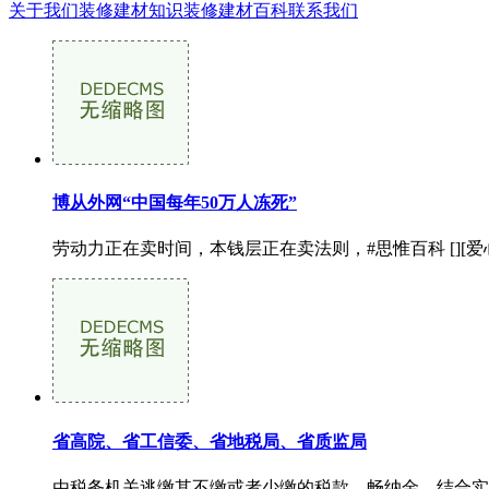
关于我们
装修建材知识
装修建材百科
联系我们
博从外网“中国每年50万人冻死”
劳动力正在卖时间，本钱层正在卖法则，#思惟百科 [][爱心]
省高院、省工信委、省地税局、省质监局
由税务机关逃缴其不缴或者少缴的税款、畅纳金，结合实