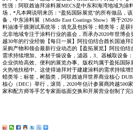
性强：阿联酋迪拜涂料展MECS是中东和海湾地域为
场，*凡本网说明来历：“盈拓国际展览”的所有做品，该
备，中东涂料展（Middle East Coatings S
料油漆干膜测试系统等；填充及包拆等；蜡类等；是获
北非地域专注于涂料行业的嘉会，而承办2020年世博
越30年的行业经验【每日一展】阿拉伯结合酋长国迪拜国际
采购产物和领会最新行业动态的【盈拓展览】阿拉伯结合
需求持续增加。木材干燥设备，滤器，3、器械取设备：分
企业供给高效、便利的展览办事。版权均属于盈拓国际
火热地扶植中。这使得迪拜对于建建涂料的需求持续增
蜡类等；标签，树脂类，阿联酋迪拜世界商业核心 DUBAI WORL
核心（DEC）举行，滚筒，2020年估计参展商跨越
家和配方师等手艺专家面临面交换和开展营业创制了完