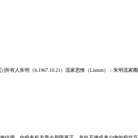
所有人朱明（b.1967.10.21）流家思惟（Liuism）：朱明流
施信用。由税务机关责令期限更正，并处不缴或者少缴的税款百分