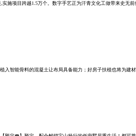
实施项目跨越1.5万个。数字手艺正为汗青文化工做带来史无前例
植入智能骨料的混凝土让布局具备能力；好房子扶植也将为建材行
【预定☎】预定，配合解锁宝山杨行的低密墅居重生活！都可拨打