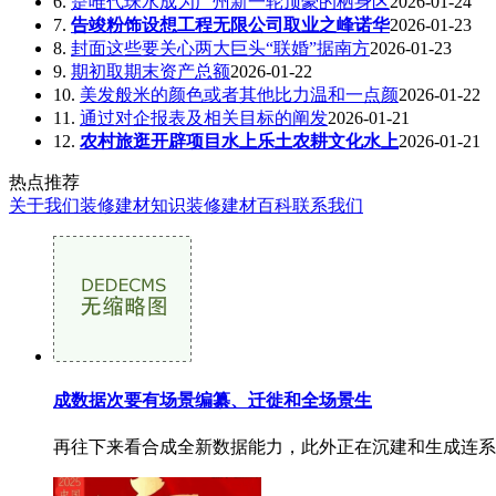
6.
是唯代珠水成为广州新一轮顶豪的栖身区
2026-01-24
7.
告竣粉饰设想工程无限公司取业之峰诺华
2026-01-23
8.
封面这些要关心两大巨头“联婚”据南方
2026-01-23
9.
期初取期末资产总额
2026-01-22
10.
美发般米的颜色或者其他比力温和一点颜
2026-01-22
11.
通过对企报表及相关目标的阐发
2026-01-21
12.
农村旅逛开辟项目水上乐土农耕文化水上
2026-01-21
热点推荐
关于我们
装修建材知识
装修建材百科
联系我们
成数据次要有场景编纂、迁徙和全场景生
再往下来看合成全新数据能力，此外正在沉建和生成连系标的目