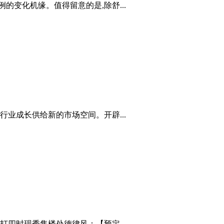
的变化机缘。值得留意的是,除舒...
业成长供给新的市场空间。开辟...
四时现秀售楼处德律风：【预定...