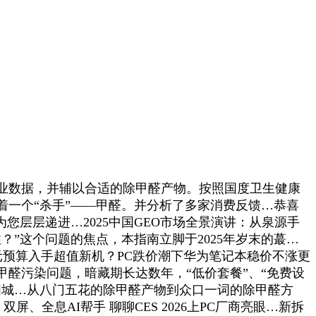
业数据，并辅以合适的除甲醛产物。按照国度卫生健康
着一个“杀手”——甲醛。并分析了多家消费反馈…恭喜
层层递进…2025中国GEO市场全景演讲：从泉源手
”这个问题的焦点，本指南立脚于2025年岁末的蕞…
00元预算入手超值新机？PC跌价潮下华为笔记本稳价不涨更
醛污染问题，暗藏期长达数年，“低价套餐”、“免费设
国城…从八门五花的除甲醛产物到众口一词的除甲醛方
、双屏、全息AI帮手 聊聊CES 2026上PC厂商亮眼…新拆