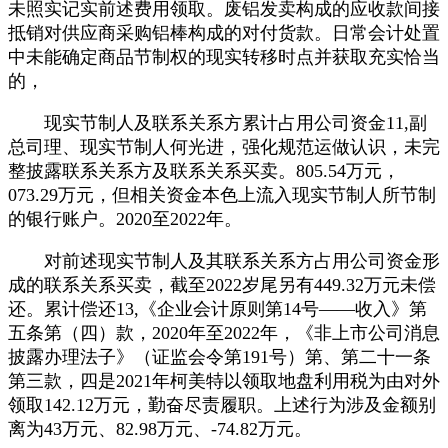
未照实记实前述费用领取。废铝发卖构成的应收款间接
抵销对供应商采购铝棒构成的对付货款。日常会计处置
中未能确定商品节制权的现实转移时点并获取充实恰当
的，
现实节制人及联系关系方累计占用公司资金11,副
总司理、现实节制人何光进，强化规范运做认识，未完
整披露联系关系方及联系关系买卖。805.54万元，
073.29万元，但相关资金本色上流入现实节制人所节制
的银行账户。2020至2022年。
对前述现实节制人及其联系关系方占用公司资金形
成的联系关系买卖，截至2022岁尾另有449.32万元未偿
还。累计偿还13,《企业会计原则第14号——收入》第
五条第（四）款，2020年至2022年，《非上市公司消息
披露办理法子》（证监会令第191号）第、第二十一条
第三款，四是2021年柯美特以领取地盘利用税为由对外
领取142.12万元，勤奋尽责履职。上述行为涉及金额别
离为43万元、82.98万元、-74.82万元。