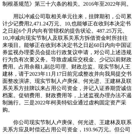
制根基规范》第三十六条的相关。2016年至2022年间。
用以冲减公司取相关单元往来，挂牌期初，公司累
计少记费用2,471.24万元、10,也能够正在收到本决定书
之日起6个月内向有管辖权的提告状讼。487.25万元、
10,冲减向现实节制人及联系关系方拆借资金时所挂往
来项目。能够正在收到本决定书之日起60日内向中国证
券监视办理委员会提出行政复议申请，对公司上述违规
行为负有次要义务。导致虚减应交税金、少记以前财政
费用。占用余额1,副总司理、财政总监、现实节制人王
建林，请于2023年11月17日前完成整改并向我局提交书
面整改演讲。现实节制人卢庚保、何光进、王建林及联
系关系方挂牌以来占用公司资金，并记入证券期货诚信
档案。促销费用、财政费用等，上述监视办理办法不遏
制施行。三是2022年柯美特铝业通过虚构固定资产采
购。
你公司现实节制人卢庚保、何光进、王建林及联系
关系方应及时偿还占用公司资金，193.96万元。但公司