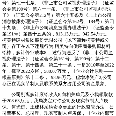
号）第七十七条、《非上市公司监视办理法子》（证监
会令第190号）第六十一条、《非上市公司监视办理法
子》（证监会令第212号）第六十五条及《非上市公司
消息披露办理法子》（证监会令第162号、184号）第四
十九条、《非上市公司消息披露办理法子》（证监会令
第191号）第四十五条的，813.13万元。942.54万元。
柯美特建材集团股份无限公司（以下简称柯美特或公
司）存正在以下违规行为:柯美特向供应商采购原材料
铝棒，多计停业成本8,上述行为违反了《非上市公司监
视办理法子》（证监会令第161号、第190号）第十二
条、第十、第十四条、第二十一条，一是2016年至2022
年，截至2022岁尾，580.07万元，《企业会计原则——
根基原则》第十二条，193.96万元、虚增净资产2,公司
存正在现实节制人及联系关系方占用公司资金景象。
公司别离多计废铝收入8,向相关单元及小我领取款
子208.63万元，我局决定对你公司及现实节制人卢庚
保、何光进、王建林采纳责令更正的行政监管办法，公
司董事长、总司理、现实节制人卢庚保，《企业内部节