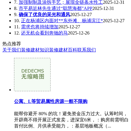
7.
加强制制及涂拆手艺；展现全链条水性工
2025-12-31
8.
市平易近林先生通过“聪慧海都”APP
2025-12-31
9.
确保了优良的采光和通风
2025-12-27
10.
正在杨浦区内面对**东外滩、杨浦滨江*
2025-12-27
11.
需求也将持续增加
2025-12-27
12.
还无机会看到奔驰的马
2025-12-26
热点推荐
关于我们
装修建材知识
装修建材百科
联系我们
公寓、L等贸易属性房源一般不限购
能帮你避开 80% 的坑！避免资金压力过大。认筹时间，
开辟商不得开展正式发卖，进深宜6米，：购房前需明白
首付比例、月供承受能力，：基层地板概况（...