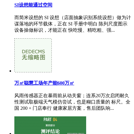
SI设想能通过空间
而简米设想的 SI 设想（店面抽象识别系统设想）做为计
谋落地的环节载体，正在 SI 手册中明白 陈列尺度图示
设备操做标识，才能正在 快吃慢、精吃粗、强...
万㎡聪慧工场年产能600万㎡
风雨传感器正在暴雨前从动关窗；连系20万次启闭耐久
性测试取极端天气模仿尝试，也是糊口质量的 标尺。全
国 200 + 门店奉行 健康家居方案，售后团队响...