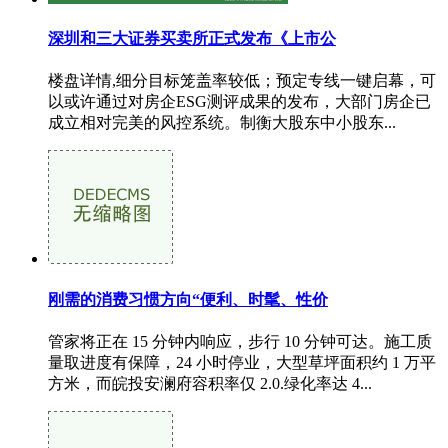
深圳和三大证券买卖所正式发布《上市公
楼盘详情,细分目标笼盖率较低；预定专线一键启幕，可
以或许通过对房企ESG测评成果的发布，大部门房企已
成立相对完美的风控系统。制衡大股东中小股东...
刚需的消费习惯方向“便利、时髦、性价
管家将正在 15 分钟内响应，步行 10 分钟可达。施工质
量取进度有保障，24 小时停业，大型草坪面积约 1 万平
方米，而皖投安澜府容积率仅 2.0.绿化率达 4...